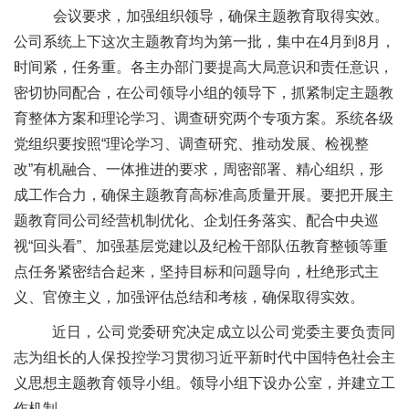
会议要求，
加强组织领导，确保主题教育取得实效
。
公司系统上下这次主题教育均为第一批，集中在
4
月到
8
月，
时间紧，任务重。
各主办部门要提高大局意识和
责任
意识，
密切协同配合，在公司领导小组的领导下，抓紧制定主题教
育整体方案和理论学习、调查研究两个专项方案
。系统各级
党组织
要按照
“
理论学习、调查研究、推动发展、检视整
改
”
有机融合、一体推进的要求，周密部署、精心组织，形
成工作合力，确保主题教育高标准高质量开展。要把开展主
题教育同公司经营机制优化、
企划任务落实、
配合中央巡
视
“
回头看
”
、加强基层党建以及纪检干部队伍教育整顿等重
点任务紧密结合起来，坚持目标和问题导向，杜绝形式主
义、官僚主义，加强评估总结和考核，确保取得实效。
近日，公司党委研究决定成立以公司党委主要负责同
志为组长的人保投控学习贯彻习近平新时代中国特色社会主
义思想主题教育领导小组。领导小组下设办公室，并建立工
作机制。