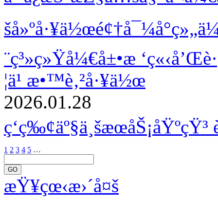
šå»ºå·¥ä½œé¢†å¯¼å°ç»„ä
¨ç³»ç»Ÿå¼€å±•æ ‘ç«‹å’Œè
¦ä¹ æ•™è‚²å·¥ä½œ
2026.01.28
ç­‘ç‰¢äº§ä¸šæœåŠ¡åŸºçŸ³ 
1
2
3
4
5
…
GO
æŸ¥çœ‹æ›´å¤š