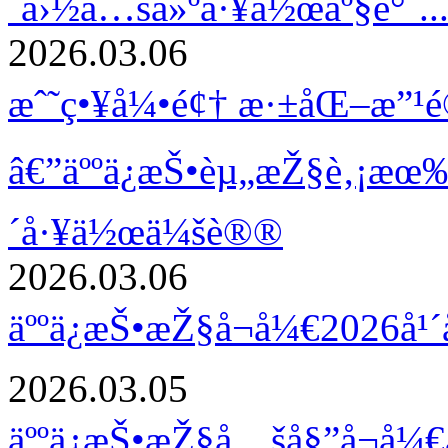
¨å›½å…šå»ºå·¥ä½œåº§è°ˆ..
2026.03.06
æˆ˜ç•¥å¼•é¢† æ·±åŒ–æ”¹é
â€”äººä¿æŠ•èµ„æŽ§è‚¡æœ
´å·¥ä½œä¼šè®®
2026.03.06
äººä¿æŠ•æŽ§å¬å¼€2026å
2026.03.05
äººä¿æŠ•æŽ§å…šå§”å¬