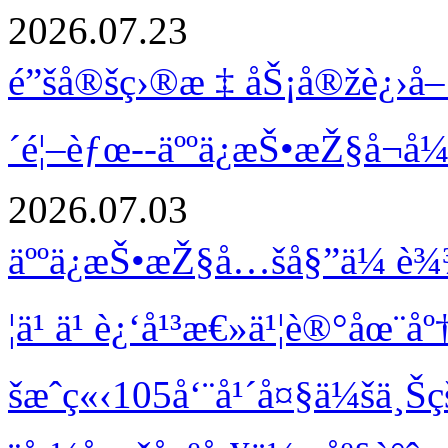
2026.07.23
é”šå®šç›®æ ‡ åŠ¡å®žè¿›å– 
´é¦–èƒœ--äººä¿æŠ•æŽ§å¬
2026.07.03
äººä¿æŠ•æŽ§å…šå§”ä¼ è¾
¦ä¹ ä¹ è¿‘å¹³æ€»ä¹¦è®°åœ¨å
šæˆç«‹105å‘¨å¹´å¤§ä¼šä¸Šç